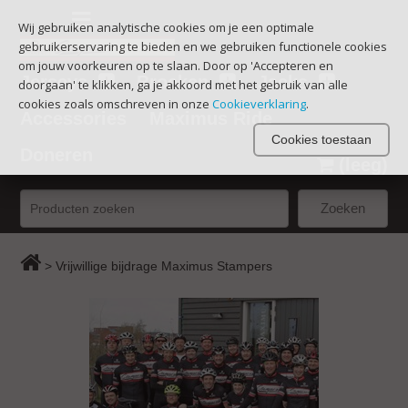
Wij gebruiken analytische cookies om je een optimale
gebruikerservaring te bieden en we gebruiken functionele cookies
om jouw voorkeuren op te slaan. Door op 'Accepteren en
Jerseys
Broeken
Jacks
doorgaan' te klikken, ga je akkoord met het gebruik van alle
cookies zoals omschreven in onze
Cookieverklaring
.
Accessories
Maximus Ride
Cookies toestaan
Doneren
(leeg)
Zoeken
>
Vrijwillige bijdrage Maximus Stampers